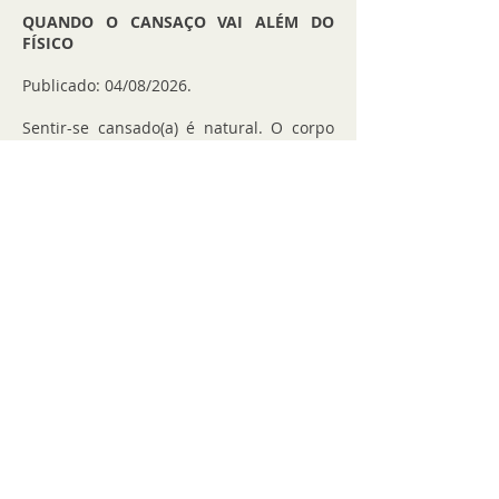
QUANDO O CANSAÇO VAI ALÉM DO
FÍSICO
Publicado: 04/08/2026.
Sentir-se cansado(a) é natural. O corpo
pede descanso, o ritmo da vida exige
pausas. Mas há momentos em que o
cansaço não é apenas físico: ele invade a
mente, rouba a motivação e torna até
pequenas tarefas pesadas. Esse tipo de
exaustão pode ser um sinal de que algo
dentro de você precisa de atenção e
cuidado.
Na abordagem humanista, o olhar não se
limita aos sintomas. Ele busca
compreender a sua história, seus
sentimentos e o modo como você se
relaciona consigo mesmo(a) e com o
mundo. O cansaço pode estar ligado a
sobrecarga emocional, dificuldades em
lidar com expectativas ou até mesmo à