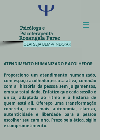
Psicóloga e
Psicoterapeuta
Rosangela Perez
OLÁ! SEJA BEM-VINDO(A)!
ATENDIMENTO HUMANIZADO E ACOLHEDOR
Proporciono um atendimento humanizado,
com espaço acolhedor,escuta ativa, conexão
com a história da pessoa sem julgamentos,
em sua totalidade. Enfatizo que cada sessão é
única, adaptada ao ritmo e à história de
quem está ali. Ofereço uma transformação
concreta, com mais autonomia, clareza,
autenticidade e liberdade para a pessoa
escolher seu caminho. Prezo pela ética, sigilo
e comprometimento.